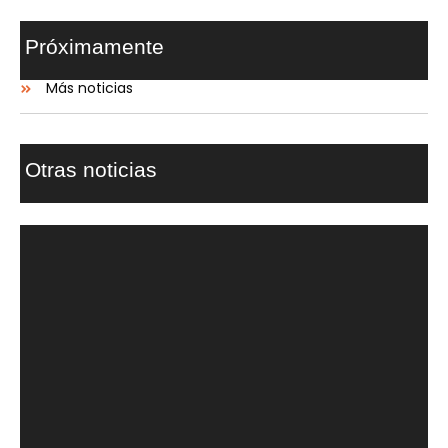
Próximamente
Más noticias
Otras noticias
Dinaplast sobresale
Dinaplast, como empresa lider en el mercado, anuncia
próximamente su exitosa feria de empleo
Nuevo producto
Dinaplast celebra el lanzamiento de su nuevo producto, sin
duda un éxito en el mercado con una enorme aceptación en
sus clientes