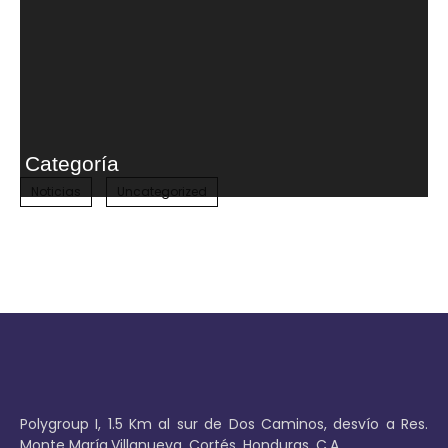
Plastifom crece
Plastifom, emrpesa lider en el mercado de productos de foam,
expande su mercado hacia nuevos horizontes, buscando
llevar sus productos a nuevas fronteras.
Categoría
Noticias
Uncategorized
Polygroup I, 1.5 Km al sur de Dos Caminos, desvío a Res.
Monte María,Villanueva, Cortés, Honduras, C.A.