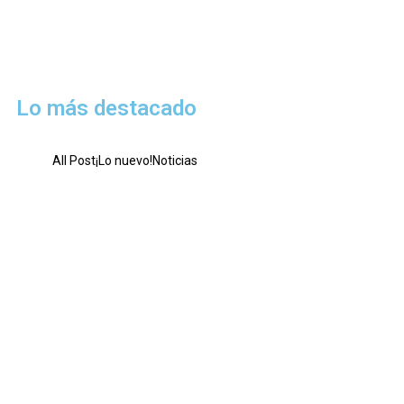
Lo más destacado
All Post
¡Lo nuevo!
Noticias
Dinaplast sobresale
junio 14, 2025
/
No Comments
Dinaplast, como empresa lider en el mercado, anuncia
próximamente su exitosa feria de empleo
Leer más
Nuevo producto
junio 11, 2025
/
No Comments
Dinaplast celebra el lanzamiento de su nuevo producto, sin duda
un éxito en el mercado con una enorme aceptación en sus
clientes
Leer más
Plastifom crece